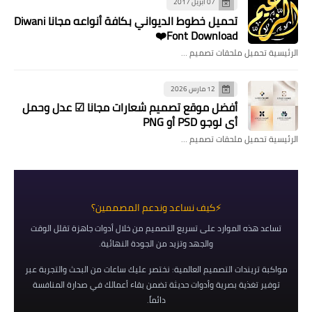
07 أبريل 2017
تحميل خطوط الديواني بكافة أنواعه مجانا Diwani
Font Download❤️
الرئيسية تحميل ملحقات تصميم …
12 مارس 2026
​أفضل موقع تصميم شعارات مجانا ☑ عدل وحمل
أي لوجو PSD أو PNG
الرئيسية تحميل ملحقات تصميم …
⚡كيف نساعد وندعم المصممين؟
تساعد هذه الموارد على تسريع التصميم من خلال أدوات جاهزة تقلل الوقت
والجهد وتزيد من الجودة النهائية.
مواكبة تريندات التصميم العالمية: نختصر عليك ساعات من البحث والتجربة عبر
توفير تغذية بصرية وأدوات حديثة تضمن بقاء أعمالك في صدارة المنافسة
دائماً.