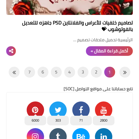
تصاميم خلفيات للأعراس والفلانتاين PSD جاهزه للتعديل
بالفوتوشوب 💝
الرئيسية تحميل ملحقات تصميم …
أكمل قراءة المقال »
7
6
5
4
3
2
1
14
13
12
11
10
9
8
تابع حساباتنا على مواقع التواصل [SOC]
21
20
19
18
17
16
15
28
27
26
25
24
23
22
35
34
33
32
31
30
29
6000
303
71
2800
36