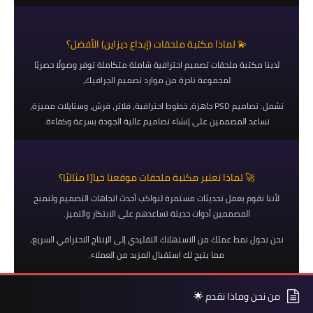
💫 لماذا مكتبة ملحقات (إبداع ديزاين) الأفضل؟
لدينا مكتبة ملحقات تصميم احترافية شاملة متكاملة توفر وصولًا حصريًا
لمجموعة نادرة من موارد تصميم الجرافيك،
تشمل: تصاميم PSD جاهزة، خطوط احترافية، فلاتر، فرش، وستايلات مميزة،
تساعد المصممين على إنشاء تصاميم عالية الجودة بسرعة وكفاءة.
🚀 لماذا تعتبر مكتبة ملحقات موقعنا خيارًا مثاليًا؟
لأننا نقوم بعمل تحديثات مستمرة لنواكب أحدث اتجاهات التصميم ولنمنح
المصممين أدوات حديثة تساعدهم على الابتكار والتميز.
نحن نحول نمط عملك من الاستهلاك التقليدي إلى الإنتاج الاحترافي السريع،
مما يتيح لك استقبال المزيد من العملاء.
من نحن وماذا نقدم 🌟