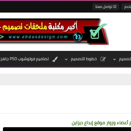
تخدم
☑ تواصل معنا
تصميم
خطوط التصميم
تصاميم فوتوشوب PSD جاهزه
 أعضاء وزوار موقع
إبداع ديزاين