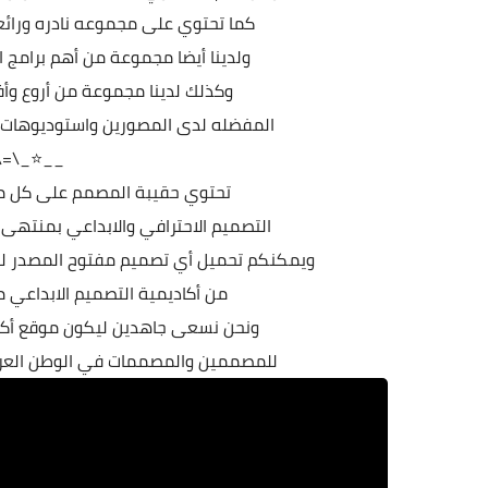
كما تحتوي على مجموعه نادره ورائ
ولدينا أيضا مجموعة من أهم برامج ا
وكذلك لدينا مجموعة من أروع وأف
المفضله لدى المصورين واستوديوهات ا
)\=\_⭐__
تحتوي حقيبة المصمم على كل ما 
التصميم الاحترافي والابداعي بمنتهى
ويمكنكم تحميل أي تصميم مفتوح المصدر للف
من أكاديمية التصميم الابداعي 
ونحن نسعى جاهدين ليكون موقع أكادي
للمصممين والمصممات في الوطن العربي