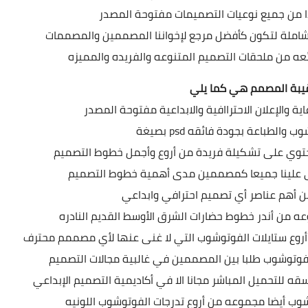
جدا من جميع نوعيات التصميمات مفتوحة المصدر
ة شاملة لتكون كأفضل مرجع لإخواننا المصممين والمصممات
ه من ملحقات التصميم المتنوعه والفريده والمميزه
يبة المصمم هي كما يلي
ية والإعلان الاحتراافية والابداعية مفتوحة المصدر
لفوتوشوب والطباعة بجودة فائقه
تحتوي على تشكيلة فريدة من أروع وأجمل خطوط التصميم
يخفى علينا جميعا كمصممين مدى أهمية خطوط التصميم
 أهم عناصر أي تصميم احترافي وابداعي
 من أندر خطوط حضارات الشرق الأوسط القديم النادره
أروع ستايلات الفوتوشوب التي لا غنى عنها لأي مصممم محترف
فوتوشوب طلبا بين المصممين في غالبية مجالات التصميم
 للتحميل المباشر مجانا الا في أكاديمية التصميم الإبداعي
وب أيضا مجموعه من أروع تدرجات الفوتوشوب اللونيه