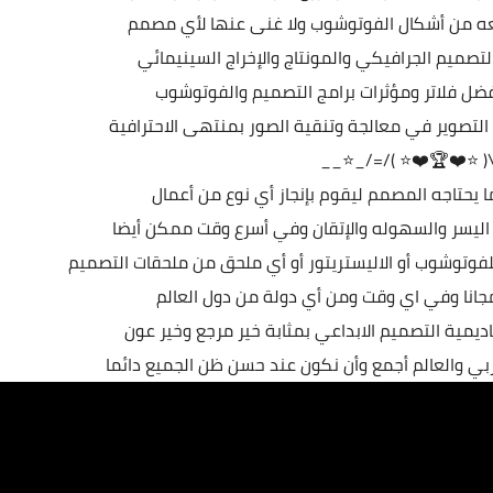
عه من أشكال الفوتوشوب ولا غنى عنها لأي مصمم
لتصميم الجرافيكي والمونتاج والإخراج السينيمائي
ضل فلاتر ومؤثرات برامج التصميم والفوتوشوب
لتصوير في معالجة وتنقية الصور بمنتهى الاحترافية
__⭐_/=/( ⭐❤️🏆❤️⭐ 
يحتاجه المصمم ليقوم بإنجاز أي نوع من أعمال
 اليسر والسهوله والإتقان وفي أسرع وقت ممكن أيضا
وتوشوب أو الاليستريتور أو أي ملحق من ملحقات التصميم
مجانا وفي اي وقت ومن أي دولة من دول العالم
مية التصميم الابداعي بمثابة خير مرجع وخير عون
 والعالم أجمع وأن نكون عند حسن ظن الجميع دائما