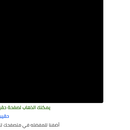
يمكنك الذهاب لصفحة حقيبة
حقيب
أضفنا للمفضله في متصفحك لتج