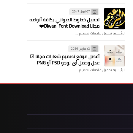
07 أبريل 2017
تحميل خطوط الديواني بكافة أنواعه
مجانا Diwani Font Download❤️
الرئيسية تحميل ملحقات تصميم …
12 مارس 2026
​أفضل موقع تصميم شعارات مجانا ☑
عدل وحمل أي لوجو PSD أو PNG
الرئيسية تحميل ملحقات تصميم …