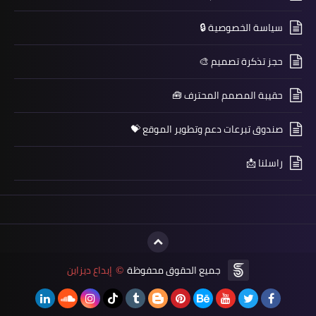
سياسة الخصوصية 🔒
حجز تذكرة تصميم 🎨
حقيبة المصمم المحترف 🧰
صندوق تبرعات دعم وتطوير الموقع 💝
راسلنا 📩
جميع الحقوق محفوظة
إبداع ديزاين
©