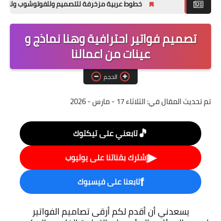
خطوط عربية مزخرفة للتصميم وللفوتوشوب وللورد ☑ تحميل مجا
ملحقات تصميم
تصميم فواتير احترافية وهنا نماذج و
خطوط التصميم
عينات من اعمالنا
تصاميم فوتوشوب
PSD جاهزه
الحجم
تم تحديث المقال في:
الثلاثاء 17 - مارس - 2026
🎵
تابعني على تيكتوك
▶
إشترك بقناتنا على يوتيوب
تابعنا على فيسبوك
f
يسعدني أن أقدم لكم أرقى تصاميم الفواتير