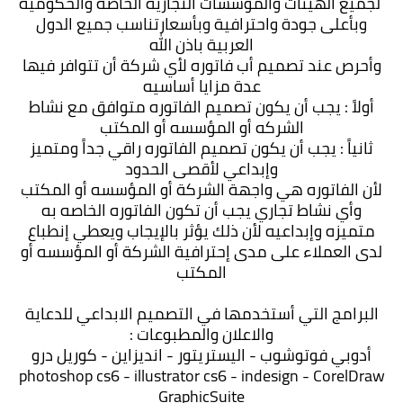
لجميع الهيئات والمؤسسات التجارية الخاصه والحكوميه
وبأعلى جودة واحترافية وبأسعارتناسب جميع الدول
العربية باذن الله
وأحرص عند تصميم أب فاتوره لأي شركة أن تتوافر فيها
عدة مزايا أساسيه
أولاً : يجب أن يكون تصميم الفاتوره متوافق مع نشاط
الشركه أو المؤسسه أو المكتب
ثانياً : يجب أن يكون تصميم الفاتوره راقي جداً ومتميز
وإبداعي لأقصى الحدود
لأن الفاتوره هي واجهة الشركة أو المؤسسه أو المكتب
وأي نشاط تجاري يجب أن تكون الفاتوره الخاصه به
متميزه وإبداعيه لأن ذلك يؤثر بالإيجاب ويعطي إنطباع
لدى العملاء على مدى إحترافية الشركة أو المؤسسه أو
المكتب
البرامج التي أستخدمها في التصميم الابداعي للدعاية
والاعلان والمطبوعات :
أدوبي فوتوشوب - اليستريتور - انديزاين - كوريل درو
photoshop cs6 - illustrator cs6 - indesign - CorelDraw
GraphicSuite