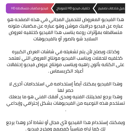
تحميل ملحقات تصميم
خلفيات فيديو HD للمونتاج
فيديو مكعبات متساقطه HD
هذا الفيديو المعروض للتحميل المجاني في هذه الصفحه هو
عباره عن فيديو جرافيك موشن وهو عباره عن مكعبات ملونه
متساقطه بمؤثرات روعه يناسب هذا الفيديو كخلفيه لعروض
السلايد شو بالصور أو بالفيديوهات
وكذلك ويصلح لأن يتم تشغيله في شاشات العرض الكبيره
كخلفيه للحفلات ويناسب الفيديو مونتاج العروض التي تعتمد
على الكتابه بألون زاهيه ويناسب مونتاج عروض فيديو إحتفالات
أعياد الكريسماس .
وهذا الفيديو يمكنك أيضاً إستخدامه في استخدامات أخرى لا
حصر لها
وهذا يرجع لمخيلتك الفنيه ومدى أفقك الفني هو ما يجعلك
تستخدم هذه النوعيه من الفيديوهات بشكل إحترافي وإبداعي
.
ويمكنك إستخدام هذا الفيديو لأي مجال أو نشاط آخر وهذا يرجع
لك كما تراه مناسباً كمصمم ومخرج فيديو .