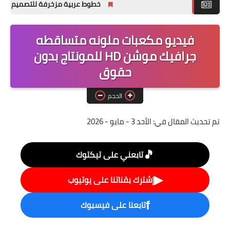
خطوط عربية مزخرفة للتصميم وللفوتوش
ملحقات تصميم
فيديو مكعبات ملونه متساقطه
خطوط التصميم
جرافيك موشن HD للمونتاج بدون
تصاميم فوتوشوب
حقوق
PSD جاهزه
الحجم
تم تحديث المقال في:
الأحد 3 - مايو - 2026
🎵
تابعني على تيكتوك
▶
إشترك بقناتنا على يوتيوب
تابعنا على فيسبوك
f