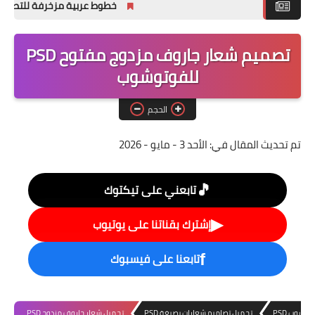
خطوط عربية مزخرفة للتصميم وللف
ملحقات تصميم
تصميم شعار جاروف مزدوج مفتوح PSD
خطوط التصميم
للفوتوشوب
تصاميم فوتوشوب
PSD جاهزه
الحجم
تم تحديث المقال في:
الأحد 3 - مايو - 2026
🎵
تابعني على تيكتوك
▶
إشترك بقناتنا على يوتيوب
تابعنا على فيسبوك
f
وشوب PSD
تحميل تصاميم شعارات بصيغة PSD
تحميل شعار جاروف مزدوج PSD