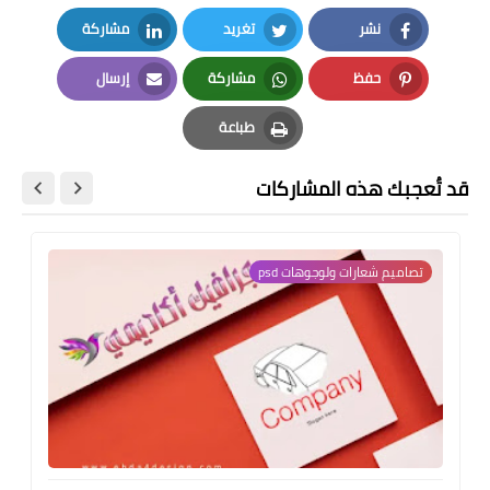
نشر
تغريد
مشاركة
LinkedIn
Twitter
Facebook
حفظ
مشاركة
إرسال
Email
Whatsapp
Pinterest
طباعة
Print
قد تُعجبك هذه المشاركات
تصاميم شعارات ولوجوهات psd