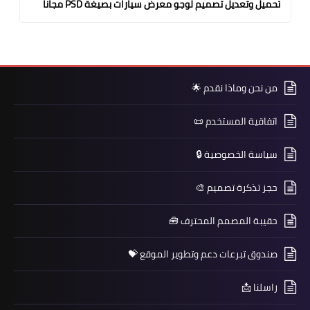
تحميل وتعديل تصميم لوجو معرض سيارات بصيغة PSD مجانا
من نحن وماذا نقدم 🌟
اتفاقية المستخدم 📜
سياسة الخصوصية 🔒
حجز تذكرة تصميم 🎨
حقيبة المصمم المحترف 🧰
صندوق تبرعات دعم وتطوير الموقع 💝
راسلنا 📩