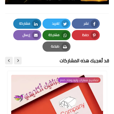
نشر
تغريد
مشاركة
LinkedIn
Twitter
Facebook
حفظ
مشاركة
إرسال
Email
Whatsapp
Pinterest
طباعة
Print
قد تُعجبك هذه المشاركات
تصاميم شعارات ولوجوهات psd