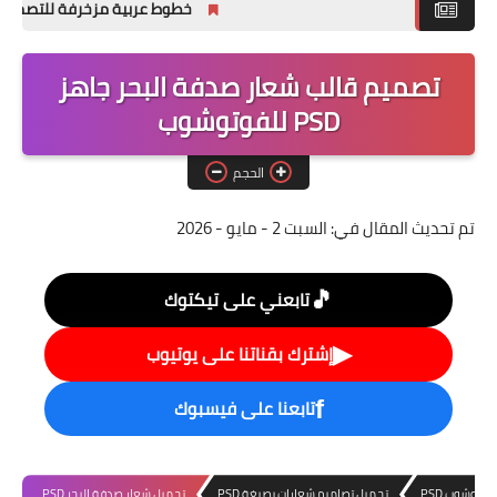
خطوط عربية مزخرفة للتصميم وللفوتو
ملحقات تصميم
تصميم قالب شعار صدفة البحر جاهز
خطوط التصميم
PSD للفوتوشوب
تصاميم فوتوشوب
PSD جاهزه
الحجم
تم تحديث المقال في:
السبت 2 - مايو - 2026
🎵
تابعني على تيكتوك
▶
إشترك بقناتنا على يوتيوب
تابعنا على فيسبوك
f
وتوشوب PSD
تحميل تصاميم شعارات بصيغة PSD
تحميل شعار صدفة البحر PSD