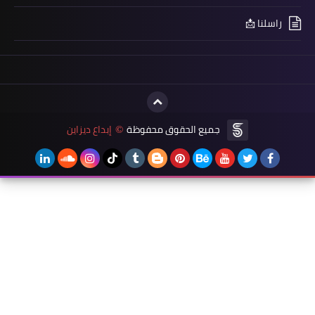
راسلنا 📩
جميع الحقوق محفوظة
إبداع ديزاين
©