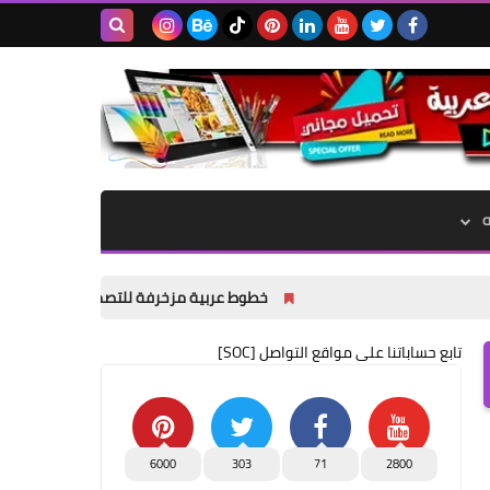
بحث هذه
المدونة
الإلكترونية
خطوط عربية مزخرفة للتصميم وللفوتوشوب وللورد ☑ 
تابع حساباتنا على مواقع التواصل [SOC]
6000
303
71
2800