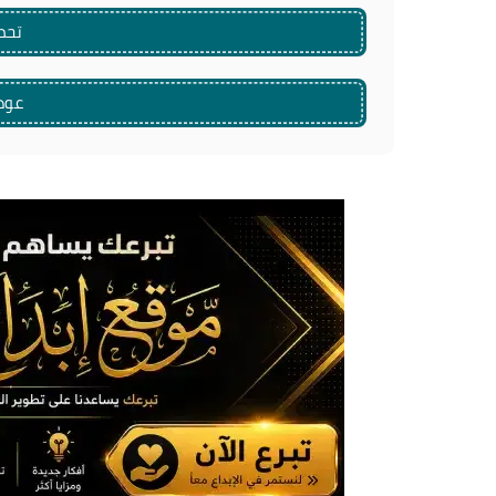
تحم
عود