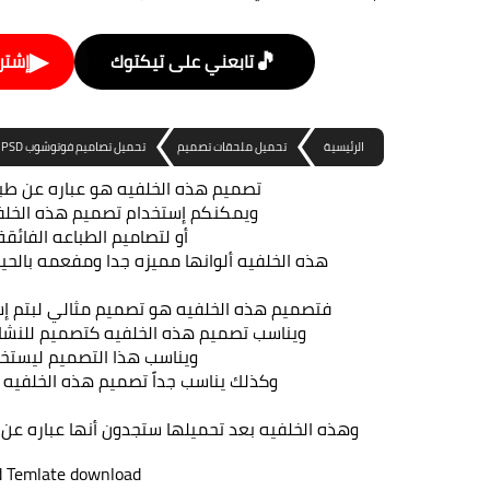
▶
🎵
تابعني على تيكتوك
إشتر
الرئيسية
تحميل ملحقات تصميم
تحميل تصاميم فوتوشوب PSD
تصميم هذه الخلفيه هو عباره عن طبق
ويمكنكم إستخدام تصميم هذه الخلفيه
أو لتصاميم الطباعه الفائقة
هذه الخلفيه ألوانها مميزه جدا ومفعمه بالحي
فتصميم هذه الخلفيه هو تصميم مثالي لبتم إ
ويناسب تصميم هذه الخلفيه كتصميم للنشاطا
ويناسب هذا التصميم ليستخد
وكذلك يناسب جداً تصميم هذه الخلفيه ك
وهذه الخلفيه بعد تحميلها ستجدون أنها عباره عن ملف PSD مفتوح المصدر جاهز للتعديل بببرنامج أدو
d Temlate download