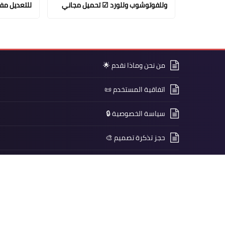
وللفوتوشوب وللورد ☑ تحميل مجاني
للتعديل مفت
من نحن وماذا نقدم 🌟
اتفاقية المستخدم 📜
سياسة الخصوصية 🔒
حجز تذكرة تصميم 🎨
حقيبة المصمم المحترف 🧰
صندوق تبرعات دعم وتطوير الموقع 💝
راسلنا 📩