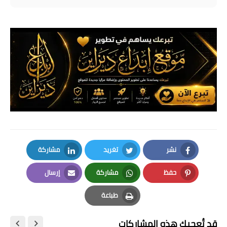
نشر
تغريد
مشاركة
LinkedIn
Twitter
Facebook
حفظ
مشاركة
إرسال
Email
Whatsapp
Pinterest
طباعة
Print
قد تُعجبك هذه المشاركات