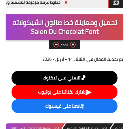
خطوط عربية مزخرفة للتصميم وللفوتوشوب 
ملحقات تصميم
تحميل ومعاينة خط صالون الشيكولاته
خطوط التصميم
Salon Du Chocolat Font
تصاميم فوتوشوب
PSD جاهزه
الحجم
تم تحديث المقال في:
الثلاثاء 14 - أبريل - 2026
🎵
تابعني على تيكتوك
▶
إشترك بقناتنا على يوتيوب
تابعنا على فيسبوك
f
ات تصميم
تحميل خطوط إنجليزية للتصميم
تحميل ومعاينة خط صالون الشيكولاته