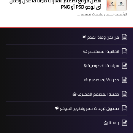
​أفضل موقع تصميم شعارات مجانا ☑ عدل وحمل
أي لوجو PSD أو PNG
الرئيسية تحميل ملحقات تصميم …
من نحن وماذا نقدم 🌟
اتفاقية المستخدم 📜
سياسة الخصوصية 🔒
حجز تذكرة تصميم 🎨
حقيبة المصمم المحترف 🧰
صندوق تبرعات دعم وتطوير الموقع 💝
راسلنا 📩